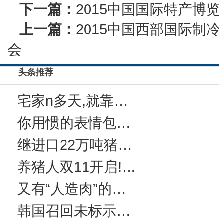
下一篇：
2015中国国际特产博
上一篇：
2015中国西部国际
会
头条推荐
宅家n多天,就靠这一碗“感冒灵味“的拉面说
你用惯的表情包，成了品牌年轻化法宝
继进口22万吨猪肉后，中国对西班牙等国宣布一
养猪人双11开启!今年有10万家猪场在网上采
又有“人造肉”的事儿？科学家：无需饲养和屠宰
韩国召回未标示致敏成分的健康功能食品