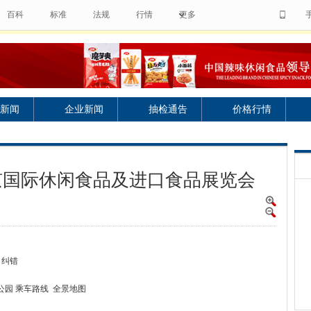
百科
标准
法规
行情
更多
新闻
企业新闻
抽检通告
价格行情
北京国际休闲食品及进口食品展览会
) 纠错
园 乘车路线 全景地图