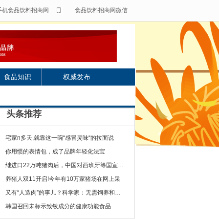
手机食品饮料招商网
食品饮料招商网微信
食品知识
权威发布
头条推荐
宅家n多天,就靠这一碗“感冒灵味“的拉面说
你用惯的表情包，成了品牌年轻化法宝
继进口22万吨猪肉后，中国对西班牙等国宣布一
养猪人双11开启!今年有10万家猪场在网上采
又有“人造肉”的事儿？科学家：无需饲养和屠宰
韩国召回未标示致敏成分的健康功能食品