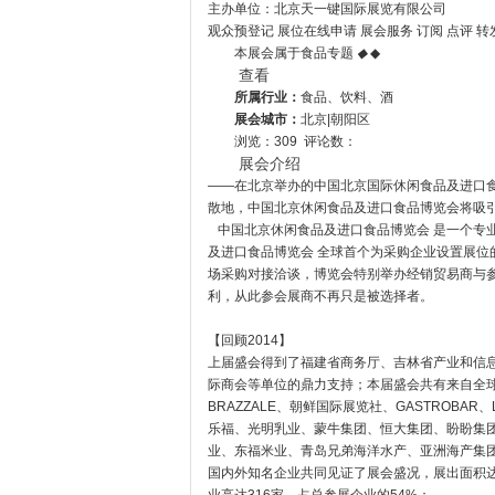
主办单位：北京天一键国际展览有限公司
观众预登记 展位在线申请 展会服务 订阅 点评 转
本展会属于
食品
专题
◆
◆
查看
所属行业：
食品、饮料、酒
展会城市：
北京|朝阳区
浏览：309 评论数：
展会介绍
——在北京举办的中国北京国际休闲食品及进口
散地，中国北京休闲食品及进口食品博览会将吸
中国北京休闲食品及进口食品博览会 是一个专
及进口食品博览会 全球首个为采购企业设置展
场采购对接洽谈，博览会特别举办经销贸易商与
利，从此参会展商不再只是被选择者。
【回顾2014】
上届盛会得到了福建省商务厅、吉林省产业和信
际商会等单位的鼎力支持；本届盛会共有来自全球的
BRAZZALE、朝鲜国际展览社、GASTROBAR、L
乐福、光明乳业、蒙牛集团、恒大集团、盼盼集
业、东福米业、青岛兄弟海洋水产、亚洲海产集
国内外知名企业共同见证了展会盛况，展出面积达2