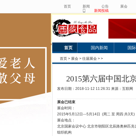
首页
新闻
公告
展会
新闻投稿
首页
国内新闻
国际
首页
>
展会
>
往届展会
> >
2015第六届中国
发布日期：2018-11-12 11:26:31 来源：互联网
展会已结束
展会时间：
2015年5月12日---5月14日 (周二 至 周四 共3天
展会地点：
北京国家会议中心 北京市朝阳区北辰路奥林匹克公
组织机构