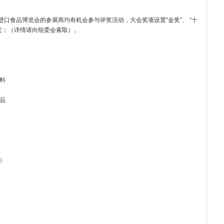
进口食品博览会的参展商均有机会参与评奖活动，大会奖项设置“金奖”、 “十
”奖；（详情请向组委会索取）。
性饮料、高端水、新型饮料
品
油等）