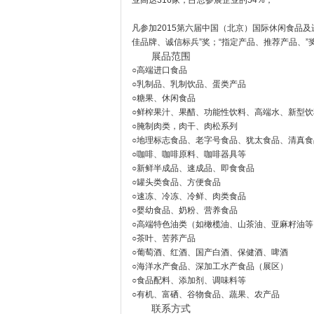
业高达316家，占总参展企业的54%；
凡参加2015第六届中国（北京）国际休闲食品及
佳品牌、诚信标兵”奖；“指定产品、推荐产品、
展品范围
○高端进口食品
○乳制品、乳制饮品、蛋类产品
○糖果、休闲食品
○鲜榨果汁、果醋、功能
○腌制肉类，肉干、肉松系列
○地理标志食品、老字号食品、犹太食品、清真食
○咖啡、咖啡原料、咖啡器具等
○新鲜半成品、速成品、即食食品
○罐头类食品、方便食品
○速冻、冷冻、冷鲜、肉类食品
○婴幼食品、奶粉、营养食品
○高端特色油类（如橄榄油、山茶油、亚麻籽
○
茶叶
、苦荞产品
○葡萄酒、红酒、国产白酒、保健酒、啤酒
○海洋水产食品、深加工水产食品（展区）
○食品配料、添加剂、调味料等
○有机、富硒、谷物食品、蔬果、农产品
联系方式