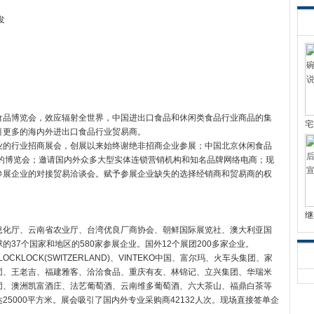
发
食品博览会，效应辐射全世界，中国进出口食品和休闲类食品行业商品的集
宅
引更多的海内外进出口食品行业贸易商。
业的行业招商展会，创展以来始终谢绝非招商企业参展；中国北京休闲食品
位的博览会；邀请国内外众多大型实体连锁营销机构和知名品牌网络电商；现
参展企业的对接贸易洽谈会。赋予参展企业缺失的选择经销商和贸易商的权
继
息化厅、云南省农业厅、台湾优良厂商协会、朝鲜国际展览社、澳大利亚国
37个国家和地区的580家参展企业。国外12个展团200多家企业。
OCKLOCK(SWITZERLAND)、VINTEKO中国、富尔玛、火车头集团、家
团、王老吉、福建雅客、洽洽食品、重庆有友、林锦记、立兴集团、华瑞米
团、澳洲凯富酒庄、法艺葡萄酒、云南维多葡萄酒、六大茶山、福鼎白茶等
5000平方米。展会吸引了国内外专业采购商42132人次。现场直接签单企