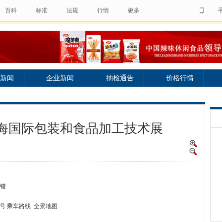
百科
标准
法规
行情
更多
新闻
企业新闻
抽检通告
价格行情
上海国际包装和食品加工技术展
纠错
号 乘车路线 全景地图