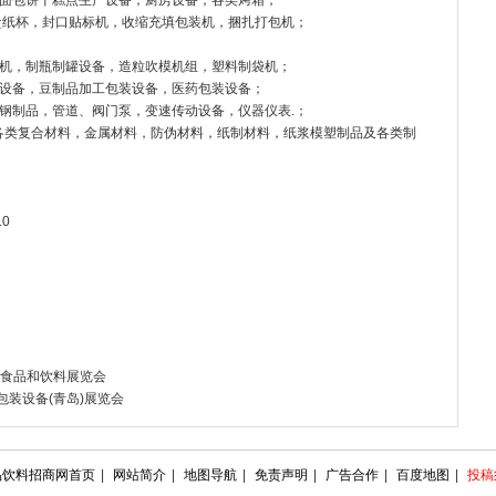
面包饼干糕点生产设备，厨房设备，各类烤箱；
盒纸杯，封口贴标机，收缩充填包装机，捆扎打包机；
塑机，制瓶制罐设备，造粒吹模机组，塑料制袋机；
装设备，豆制品加工包装设备，医药包装设备；
钢制品，管道、阀门泵，变速传动设备，仪器仪表.；
PP，各类复合材料，金属材料，防伪材料，纸制材料，纸浆模塑制品及各类制
10
国际食品和饮料展览会
包装设备(青岛)展览会
品饮料招商网首页
|
网站简介
|
地图导航
|
免责声明
|
广告合作
|
百度地图
|
投稿