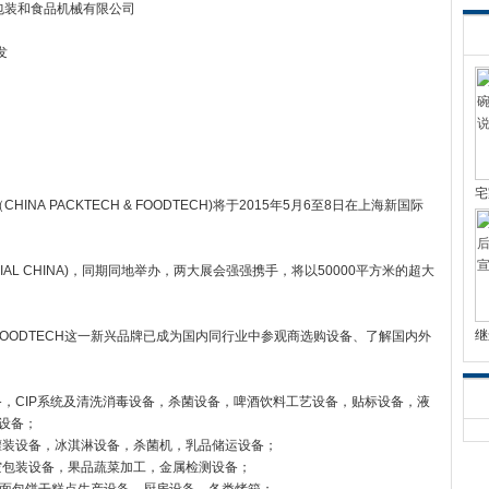
包装和食品机械有限公司
发
宅
A PACKTECH & FOODTECH)将于2015年5月6至8日在上海新国际
L CHINA)，同期同地举办，两大展会强强携手，将以50000平方米的超大
继
 & FOODTECH这一新兴品牌已成为国内同行业中参观商选购设备、了解国内外
。
备，CIP系统及清洗消毒设备，杀菌设备，啤酒饮料工艺设备，贴标设备，液
垛设备；
灌装设备，冰淇淋设备，杀菌机，乳品储运设备；
空包装设备，果品蔬菜加工，金属检测设备；