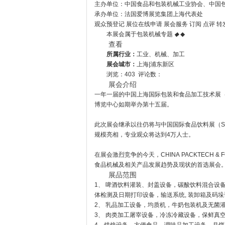
主办单位：中国
食品
和包装机械工业协会、中国
承办单位：法国爱博展览集团上海代表处
观众预登记 展位在线申请 展会服务 订阅 点评 转
本展会属于包装机械专题
◆
◆
查看
所属行业：
工业、机械、加工
展会城市：
上海|浦东新区
浏览：403 评论数：
展会介绍
一年一届的中国上海国际包装和食品加工技术展（CHIN
博览中心如期举办第十五届。
此次展会继承以往仍将与中国国际食品饮料展（SIA
规模亮相，专业观众将达到4万人士。
在展会激烈竞争的今天，CHINA PACKTECH
食品机械及相关产品发展趋势及现状的首选展会
展品范围
1、 啤酒饮料灌装、封盖设备，碳酸饮料混合设
体检测及日期打印设备，输送系统, 装卸箱及码
2、 乳品加工设备，均质机，牛奶包装机及无菌
3、 肉类加工屠宰设备，冷冻冷藏设备，保鲜真