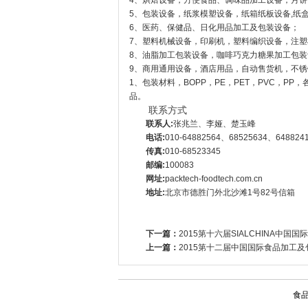
4、烘焙设备，方便食品、调味品加工设备，
月饼
5、包装设备，纸浆模塑设备，纸箱纸板设备,纸
6、医药、保健品、日化用品加工及包装设备；
7、塑料机械设备，印刷机，塑料编织设备，注
8、油脂加工包装设备，咖啡巧克力糖果加工包
9、商用通用设备，酒店用品，自动售货机，不锈
1、包装材料，BOPP，PE，PET，PVC，
品。
联系方式
联系人:
张兆兰、李娅、楚玉峰
电话:
010-64882564、68525634、648824
传真:
010-68523345
邮编:
100083
网址:
packtech-foodtech.com.cn
地址:
北京市德胜门外北沙滩1号82号信箱
下一篇：
2015第十六届SIALCHINA中国
上一篇：
2015第十二届中国国际食品加工及
食