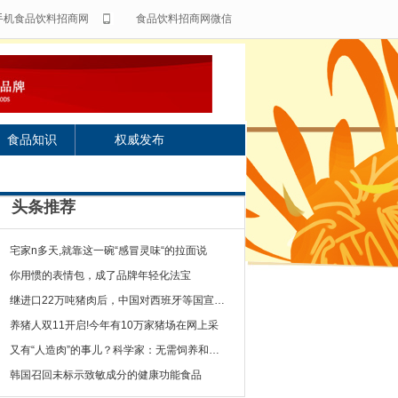
手机食品饮料招商网
食品饮料招商网微信
食品知识
权威发布
头条推荐
宅家n多天,就靠这一碗“感冒灵味“的拉面说
你用惯的表情包，成了品牌年轻化法宝
继进口22万吨猪肉后，中国对西班牙等国宣布一
养猪人双11开启!今年有10万家猪场在网上采
又有“人造肉”的事儿？科学家：无需饲养和屠宰
韩国召回未标示致敏成分的健康功能食品