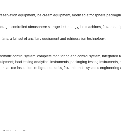
preservation equipment, ice cream equipment, modified atmosphere packaging equipm
 storage, controlled atmosphere storage technology, ice machines, frozen equipment, 
ns, a full set of ancillary equipment and refrigeration technology;
 automatic control system, complete monitoring and control system, integrated refri
ipment; food testing analytical instruments, packaging testing instruments, measu
rator car, car insulation, refrigeration units; frozen bench, systems engineering and 