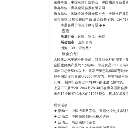
主办单位：中国制冷行业协会，中国物流专业委
承办单位：青岛金诺会展有限公司
协办单位：国际冷冻冷藏仓库协会，全球水产业
观众预登记 展位在线申请 展会服务 订阅 点评 转
本展会属于冷冻冷藏专题
◆
◆
查看
所属行业：
运输、物流、仓储
展会城市：
山东|青岛
浏览：391 评论数：
展会介绍
人民生活水平的不断提高，对食品保鲜的需求不
全国生鲜类产量约7亿吨/年，冷冻食品2500万
国出口总量50％以上，果蔬产量已达9000万吨/
但全国冷库容量仅达900万吨左右。严重的供不
10年，制冷行业将以年均30%的速度飞快增长。
上届FFC展于2012年4月28-30日在青岛国际
来自12个国家和地区的21263观众，现场签单及
现场活动：
★ 活动一：中国冷库数字化、智能化控制技术讲
★ 活动二：中国顶级制冰机技术讲座
★ 活动三：商超采购洽谈会