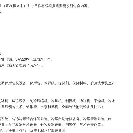
讲（正在报名中）主办单位有权根据需要更改研讨会内容。
系。
索！
门楣、5A/220V电源插座一个。
用（施工管理费15元/㎡）。
气调保鲜包装设备、保鲜袋、保鲜膜、保鲜剂、保鲜材料、贮藏技术及生产
制冰机、速冻设备、制冷压缩机、冷风机、制氮机、冷冻机、干燥机、冷水
、差压预冷技术、铝排管、水泵和风机、全套制冷附属设备及技术；
套系统，冷冻冷藏综合保管系统、冷库自动仓储设备、冷库管理系统（软
设备；食品检测分析仪器、包装检测仪器、测氧仪、气相色谱仪等；
机组；冷冻工作台、系统工程及配套设备等。