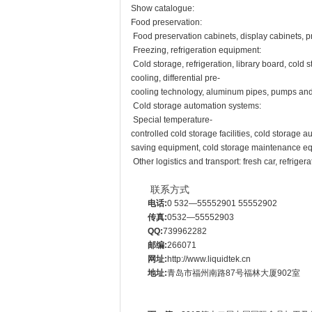
Show catalogue:
Food preservation:
Food preservation cabinets, display cabinets, 
Freezing, refrigeration equipment:
Cold storage, refrigeration, library board, cold
cooling, differential pre-
cooling technology, aluminum pipes, pumps and fa
Cold storage automation systems:
Special temperature-
controlled cold storage facilities, cold storage
saving equipment, cold storage maintenance equ
Other logistics and transport: fresh car, refrige
联系方式
电话:
0 532—55552901 55552902
传真:
0532—55552903
QQ:
739962282
邮编:
266071
网址:
http://www.liquidtek.cn
地址:
青岛市福州南路87号福林大厦902室