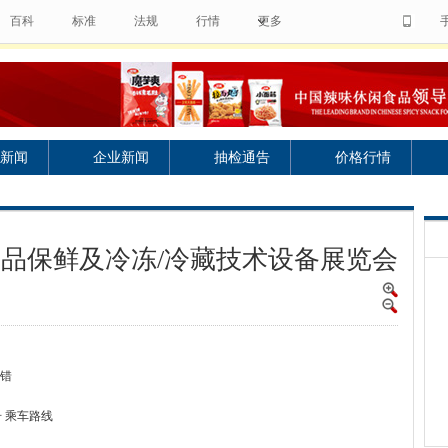
百科
标准
法规
行情
更多
新闻
企业新闻
抽检通告
价格行情
食品保鲜及冷冻/冷藏技术设备展览会
纠错
 乘车路线