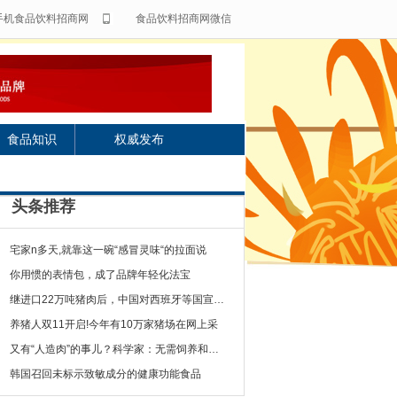
手机食品饮料招商网
食品饮料招商网微信
食品知识
权威发布
头条推荐
宅家n多天,就靠这一碗“感冒灵味“的拉面说
你用惯的表情包，成了品牌年轻化法宝
继进口22万吨猪肉后，中国对西班牙等国宣布一
养猪人双11开启!今年有10万家猪场在网上采
又有“人造肉”的事儿？科学家：无需饲养和屠宰
韩国召回未标示致敏成分的健康功能食品