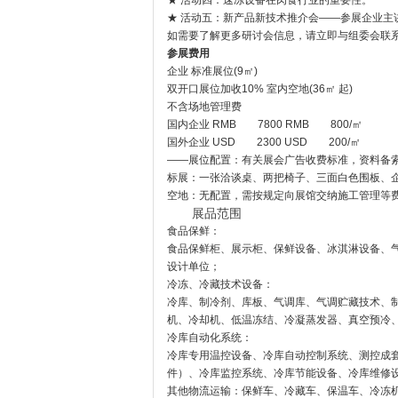
★ 活动四：速冻设备在肉食行业的重要性。
★ 活动五：新产品新技术推介会——参展企业主
如需要了解更多研讨会信息，请立即与组委会联
参展费用
企业 标准展位(9㎡)
双开口展位加收10% 室内空地(36㎡ 起)
不含场地管理费
国内企业 RMB 7800 RMB 800/㎡
国外企业 USD 2300 USD 200/㎡
——展位配置：有关展会广告收费标准，资料备
标展：一张洽谈桌、两把椅子、三面白色围板、企业
空地：无配置，需按规定向展馆交纳施工管理等费
展品范围
食品保鲜：
食品保鲜柜、展示柜、保鲜设备、冰淇淋设备、
设计单位；
冷冻、冷藏技术设备：
冷库、制冷剂、库板、气调库、气调贮藏技术、
机、冷却机、低温冻结、冷凝蒸发器、真空预冷
冷库自动化系统：
冷库专用温控设备、冷库自动控制系统、测控成
件）、冷库监控系统、冷库节能设备、冷库维修
其他物流运输：保鲜车、冷藏车、保温车、冷冻