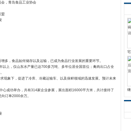
员会，青岛
食品
工业协会
联盟
发
宅
断增多，食品如何储存以及运输，已成为食品行业发展的重要环节。
吨/年以上，仅山东水产量已达700多万吨、多年位居全国首位；禽肉出口占全
年。
应求现象下，促进了冷库、冷藏运输车、以及保鲜领域的迅速发展。预计未来
继
会展中心成功举办，共有314家企业参展，展出面积16000平方米，共计接待了
意向订单2000余万。
座