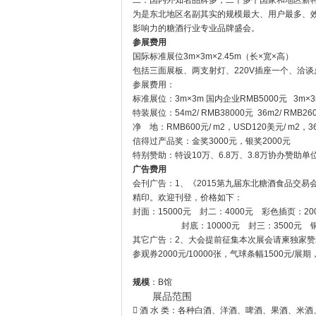
二：国内外知名品牌多，二十多个国家和地区新特
为是东北地区名副其实的规模最大、用户最多、
影响力的糖酒行业专业品牌盛会。
参展费用
国际标准展位3m×3m×2.45m（长×宽×高）
包括三面展板、两支射灯、220V插座一个、洽
参展费用：
标准展位：3m×3m 国内企业RMB5000元 3m×
特装展位：54m2/ RMB38000元 36m2/ R
净 地：RMB600元/ m2，USD120美元/ m2，
信得过产品奖：金奖3000元，银奖2000元
特别赞助：特设10万、6.8万、3.8万协办赞助
广告费用
会刊广告：1、《2015第九届东北糖酒食品交易
精印。欢迎刊登，价格如下：
封面：15000元 封二：4000元 彩色插页：20
封底：10000元 封三：3500元 铜版
其它广告：2、大会提前征集本次展会请柬独家赞助商，
参观券2000元/10000张，气球条幅1500元/展期
规模
：B馆
展品范围
 酒 水 类：各种白酒、洋酒、啤酒、果酒、米