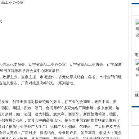
食品
工业办公室
发
宅
济和信息化委员会、辽宁省食品工业办公室、辽宁省食品工业协会、辽宁深港
-26日在沈阳科学宫会展中心隆重举行。
会，政府主办、重点主抓、市场运作，多元化形式结合，各省、市行业部门组
企业信息发布、厂商对接及高峰论坛一系列活动。
继
、腾飞发展、创造出供需对接奇迹般的效果，在三天的会期里，来自中国、美
韩国、泰国、香港、澳门、台湾等690多家知名厂商参展，前来参观、洽
产品万余种，如：法国、澳大利亚、意大利、西班牙、新西兰葡萄酒，德国、
等都在展会亮相，尤其会中的高峰论坛、茅台大中国酒的推荐联谊会取得了
得到了糖酒行业中外广大生产厂商和广大经销商、代理商、广大用户及与会
酒会最大亮点：厂商对接、供需结合、专业用户多、签章率高、收益大；亮点