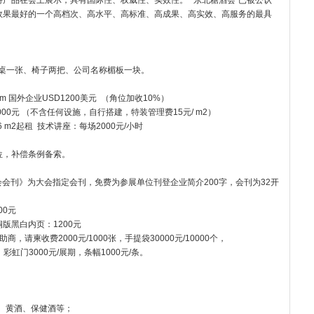
产品在会上展示，具有国际性、权威性、实效性。”“东北糖酒会”已被公认
效果最好的一个高档次、高水平、高标准、高成果、高实效、高服务的最具
谈桌一张、椅子两把、公司名称楣板一块。
3m 国外企业USD1200美元 （角位加收10%）
MB26000元 （不含任何设施，自行搭建，特装管理费15元/ m2）
36 m2起租 技术讲座：每场2000元/小时
单位，补偿条例备索。
会会刊》为大会指定会刊，免费为参展单位刊登企业简介200字，会刊为32开
00元
黑白内页：1200元
请柬收费2000元/1000张，手提袋30000元/10000个，
，彩虹门3000元/展期，条幅1000元/条。
酒、黄酒、保健酒等；