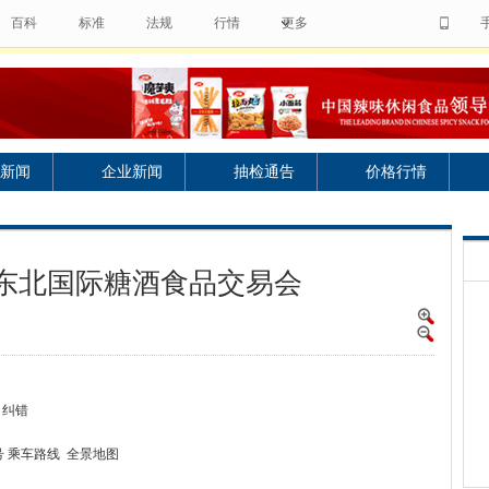
百科
标准
法规
行情
更多
新闻
企业新闻
抽检通告
价格行情
届东北国际糖酒食品交易会
) 纠错
号 乘车路线 全景地图