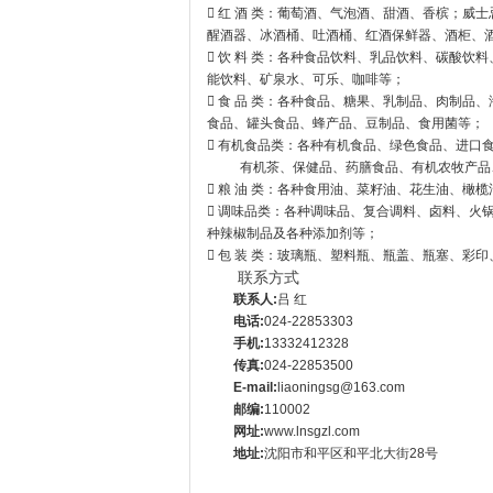
 红 酒 类：葡萄酒、气泡酒、甜酒、香槟；
醒酒器、冰酒桶、吐酒桶、红酒保鲜器、酒柜、
 饮 料 类：各种食品饮料、乳品饮料、碳酸
能饮料、矿泉水、可乐、咖啡等；
 食 品 类：各种食品、糖果、乳制品、肉制
食品、罐头食品、蜂产品、豆制品、食用菌等；
 有机食品类：各种有机食品、绿色食品、进口
有机茶、保健品、药膳食品、有机农牧产品、
 粮 油 类：各种食用油、菜籽油、花生油、橄
 调味品类：各种调味品、复合调料、卤料、火
种辣椒制品及各种添加剂等；
 包 装 类：玻璃瓶、塑料瓶、瓶盖、瓶塞、彩
联系方式
联系人:
吕 红
电话:
024-22853303
手机:
13332412328
传真:
024-22853500
E-mail:
liaoningsg@163.com
邮编:
110002
网址:
www.lnsgzl.com
地址:
沈阳市和平区和平北大街28号