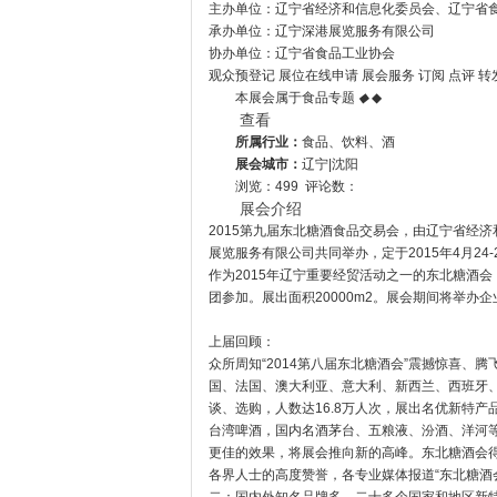
主办单位：辽宁省经济和信息化委员会、辽宁省
承办单位：辽宁深港展览服务有限公司
协办单位：辽宁省食品工业协会
观众预登记 展位在线申请 展会服务 订阅 点评 转
本展会属于食品专题
◆
◆
查看
所属行业：
食品、饮料、酒
展会城市：
辽宁|沈阳
浏览：499 评论数：
展会介绍
2015第九届东北糖酒食品交易会，由辽宁省经
展览服务有限公司共同举办，定于2015年4月24
作为2015年辽宁重要经贸活动之一的东北糖酒
团参加。展出面积20000m2。展会期间将举办
上届回顾：
众所周知“2014第八届东北糖酒会”震撼惊喜
国、法国、澳大利亚、意大利、新西兰、西班牙、
谈、选购，人数达16.8万人次，展出名优新特
台湾啤酒，国内名酒茅台、五粮液、汾酒、洋河
更佳的效果，将展会推向新的高峰。东北糖酒会
各界人士的高度赞誉，各专业媒体报道“东北糖