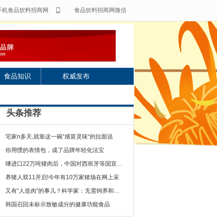
手机食品饮料招商网
食品饮料招商网微信
食品知识
权威发布
头条推荐
宅家n多天,就靠这一碗“感冒灵味“的拉面说
你用惯的表情包，成了品牌年轻化法宝
继进口22万吨猪肉后，中国对西班牙等国宣布一
养猪人双11开启!今年有10万家猪场在网上采
又有“人造肉”的事儿？科学家：无需饲养和屠宰
韩国召回未标示致敏成分的健康功能食品