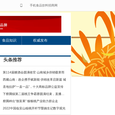
手机食品饮料招商网
食品知识
权威发布
头条推荐
第114届糖酒会圆满收官 山南城乡供销载誉而
西藏山南：政企携手赋新能 供销改革启新篇 城
圣地拉萨“一县一品”，十大商标品牌公益宣传
下察隅镇第二届桃王争霸赛圆满结束，直播带货
察隅种出“致富果” 猕猴桃产业助力群众走
2022中国临安山核桃开杆节暨姚生记数字观光