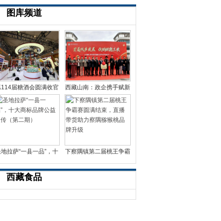
图库频道
第114届糖酒会圆满收官
西藏山南：政企携手赋新
山南城乡供销载誉而
能 供销改革启新篇 城
圣地拉萨“一县一品”，十
下察隅镇第二届桃王争霸
大商标品牌公益宣传
赛圆满结束，直播带货
西藏食品