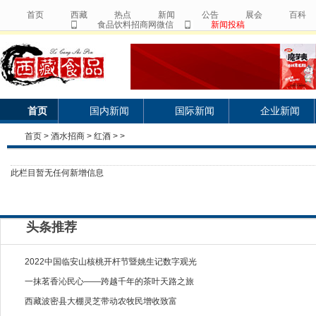
首页
西藏
热点
新闻
公告
展会
百科
食品饮料招商网微信
新闻投稿
首页
国内新闻
国际新闻
企业新闻
首页
>
酒水招商
>
红酒
> >
此栏目暂无任何新增信息
头条推荐
2022中国临安山核桃开杆节暨姚生记数字观光
一抹茗香沁民心——跨越千年的茶叶天路之旅
西藏波密县大棚灵芝带动农牧民增收致富