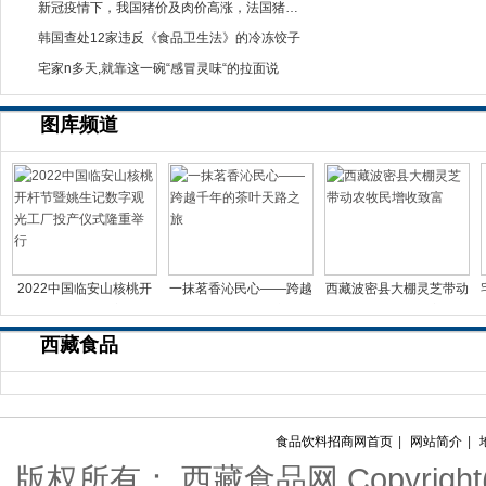
新冠疫情下，我国猪价及肉价高涨，法国猪肉却不
韩国查处12家违反《食品卫生法》的冷冻饺子
宅家n多天,就靠这一碗“感冒灵味“的拉面说
图库频道
2022中国临安山核桃开
一抹茗香沁民心——跨越
西藏波密县大棚灵芝带动
杆节暨姚生记数字观光
千年的茶叶天路之旅
农牧民增收致富
西藏食品
食品饮料招商网首页
|
网站简介
|
版权所有： 西藏食品网 Copyright(c) 20